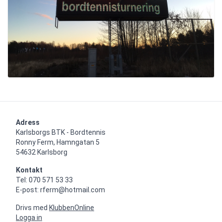
Adress
Karlsborgs BTK - Bordtennis

Ronny Ferm, Hamngatan 5

54632 Karlsborg
Kontakt
Tel: 070 571 53 33

E-post: rferm@hotmail.com
Drivs med
KlubbenOnline
Logga in