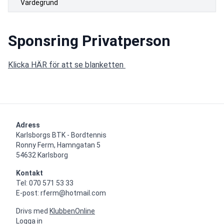
Värdegrund
Sponsring Privatperson
Klicka HÄR för att se blanketten 
Adress
Karlsborgs BTK - Bordtennis

Ronny Ferm, Hamngatan 5

54632 Karlsborg
Kontakt
Tel: 070 571 53 33

E-post: rferm@hotmail.com
Drivs med
KlubbenOnline
Logga in